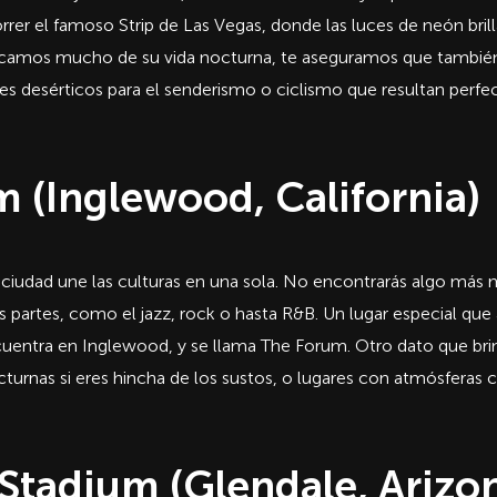
rrer el famoso Strip de Las Vegas, donde las luces de neón bril
licamos mucho de su vida nocturna, te aseguramos que también
es desérticos para el senderismo o ciclismo que resultan perfe
m (Inglewood, California)
ciudad une las culturas en una sola. No encontrarás algo más m
s partes, como el jazz, rock o hasta R&B. Un lugar especial que 
uentra en Inglewood, y se llama The Forum. Otro dato que br
cturnas si eres hincha de los sustos, o lugares con atmósferas c
 Stadium (Glendale, Arizo