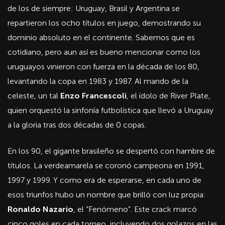
de los de siempre: Uruguay, Brasil y Argentina se
repartieron los ocho títulos en juego, demostrando su
dominio absoluto en el continente. Sabemos que es
cotidiano, pero aun así es bueno mencionar como los
uruguayos vinieron con fuerza en la década de los 80,
levantando la copa en 1983 y 1987. Al mando de la
celeste, un tal
Enzo Francescoli
, el ídolo de River Plate,
quien orquestó la sinfonía futbolística que llevó a Uruguay
a la gloria tras dos décadas de 0 copas.
En los 90, el gigante brasileño se despertó con hambre de
títulos. La verdeamarela se coronó campeona en 1991,
1997 y 1999. Y como era de esperarse, en cada uno de
esos triunfos hubo un nombre que brilló con luz propia:
Ronaldo Nazario
, el “Fenómeno”. Este crack marcó
cinco goles en cada torneo, incluyendo dos golazos en las