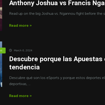
Anthony Joshua vs Francis Ng
Read up on the big Joshua vs. Ngannou fight before th
Read more »
ws
March 6, 2024
Descubre porque las Apuestas 
tendencia
Descubre qué son los eSports y porque estos deportes el
deportivas, ...
Read more »