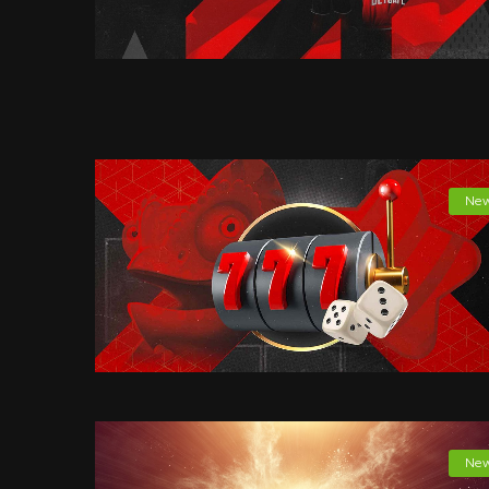
Ne
Ne