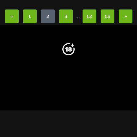
«
1
2
3
…
12
13
»