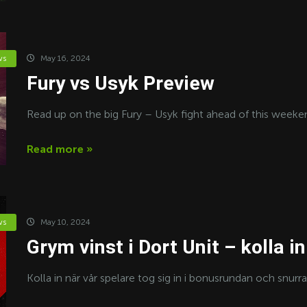
ws
May 16, 2024
Fury vs Usyk Preview
Read up on the big Fury – Usyk fight ahead of this wee
Read more »
ws
May 10, 2024
Grym vinst i Dort Unit – kolla i
Kolla in när vår spelare tog sig in i bonusrundan och snur