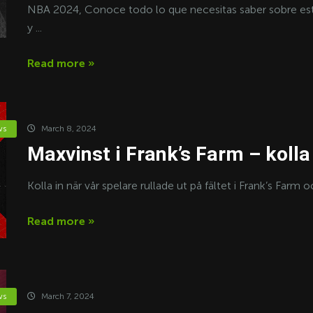
NBA 2024, Conoce todo lo que necesitas saber sobre es
y ...
Read more »
ws
March 8, 2024
Maxvinst i Frank’s Farm – kolla
Kolla in när vår spelare rullade ut på fältet i Frank’s Farm
Read more »
ws
March 7, 2024