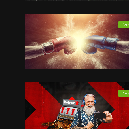
Ne
Ne