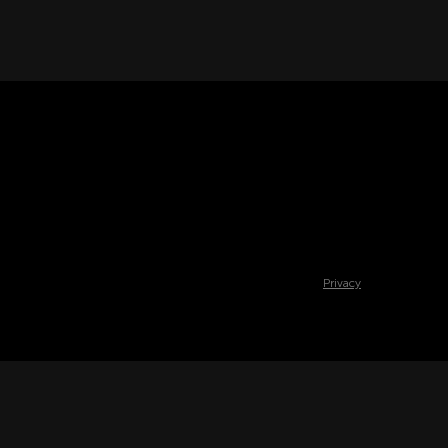
Privacy