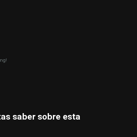
ing!
tas saber sobre esta