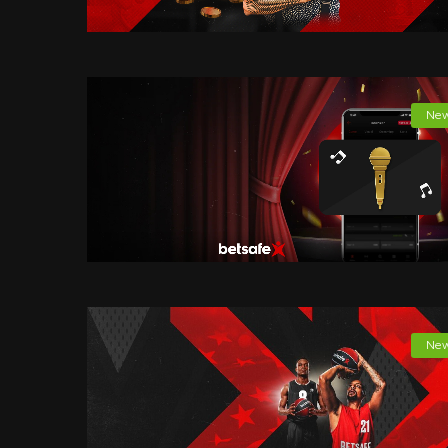
Ne
Ne